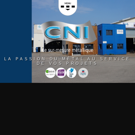
Panneau de gestion des cookies
LA PASSION DU MÉTAL AU SERVICE
DE VOS PROJETS
Accueil
> L’actualité de CNI
INSTALLATION DE LA
PASSERELLE ILÔT TISON