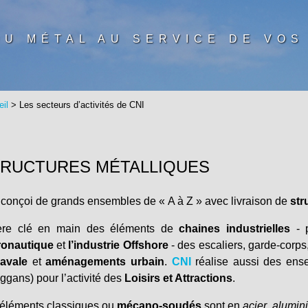
DU MÉTAL AU SERVICE DE VOS
il
> Les secteurs d’activités de CNI
RUCTURES MÉTALLIQUES
conçoi de grands ensembles de « A à Z » avec livraison de
str
gère clé en main des éléments de
chaines industrielles
- p
ronautique
et
l’industrie Offshore
- des escaliers, garde-corps
avale
et
aménagements urbain
.
CNI
réalise aussi des ens
ggans) pour l’activité des
Loisirs et Attractions
.
éléments classiques ou
mécano-soudés
sont en
acier
,
alumin