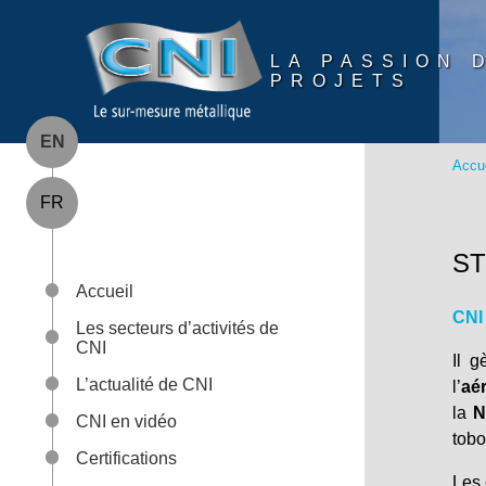
Panneau de gestion des cookies
LA PASSION 
PROJETS
EN
Accue
FR
ST
Accueil
CNI
Les secteurs d’activités de
CNI
Il 
L’actualité de CNI
l’
aé
la
N
CNI en vidéo
tobo
Certifications
Les 