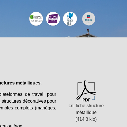
uctures métalliques
.
lateformes de travail pour
, structures décoratives pour
cni fiche structure
embles complets (manèges,
métallique
(414.3 kio)
ium
ou
inox
.