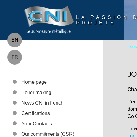
Cookies management panel
LA PASSION 
PROJETS
EN
Home
FR
JO
Home page
Chau
Boiler making
L’e
News CNI in french
dom
Certifications
Ce 
Your Contacts
Envo
Our commitments (CSR)
con