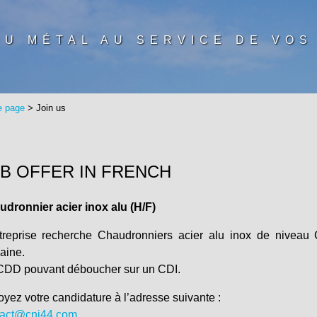
DU MÉTAL AU SERVICE DE VOS
 page
> Join us
B OFFER IN FRENCH
dronnier acier inox alu (H/F)
ntreprise recherche Chaudronniers acier alu inox de nive
aine.
CDD pouvant déboucher sur un CDI.
yez votre candidature à l’adresse suivante :
tact@cni44.com